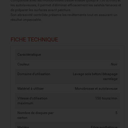
Compatible avec les monobrosses basse vitesse (jusqu'à 150 tr/min) et
les autolaveuses, il permet d'éliminer efficacement les saletés tenaces et
de préparer les surfaces avant peinture.
Son abrasivité contrôlée préserve les revêtements tout en assurant un
résultat impeccable.
FICHE TECHNIQUE
Caractéristique
Couleur
Noir
Domaine d'utilisation
Lavage sols béton/décapage
carrelage
Matériel à utiliser
Monobrosse et autolaveuse
Vitesse d'utilisation
150 tours/min
maximum
Nombre de disques par
5
carton
Matière
Fibre synthétique