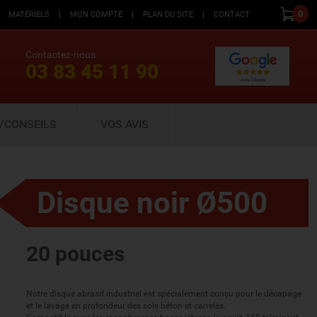
|
|
|
0
MATÉRIELS
MON COMPTE
PLAN DU SITE
CONTACT
Contactez-nous
03 83 45 11 90
/CONSEILS
VOS AVIS
Disque noir Ø500
20 pouces
Notre disque abrasif industriel est spécialement conçu pour le décapage
et le lavage en profondeur des sols béton et carrelés.