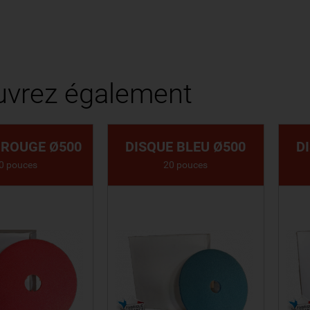
vrez également
 ROUGE Ø500
DISQUE BLEU Ø500
D
0 pouces
20 pouces