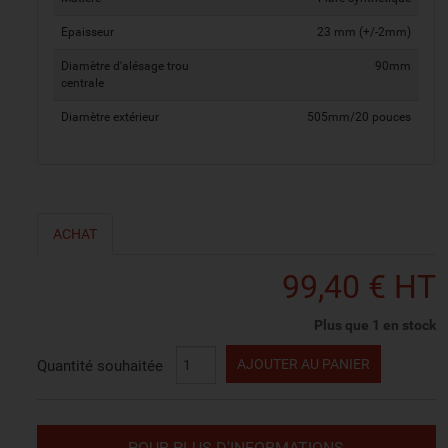
Epaisseur
23 mm (+/-2mm)
Diamètre d'alésage trou
90mm
centrale
Diamètre extérieur
505mm/20 pouces
ACHAT
99,40 € HT
Plus que 1 en stock
AJOUTER AU PANIER
Quantité souhaitée
POUR PLUS D'INFORMATIONS