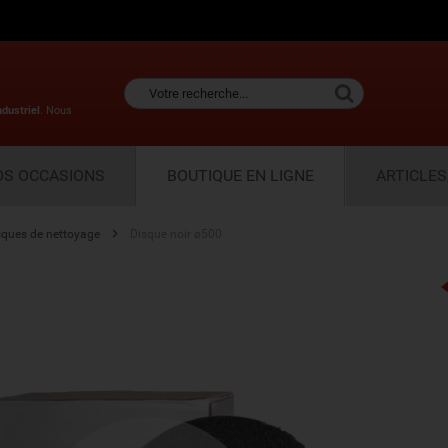
ndustriel
. Nous
OS OCCASIONS
BOUTIQUE EN LIGNE
ARTICLES
sques de nettoyage
Disque noir ø500