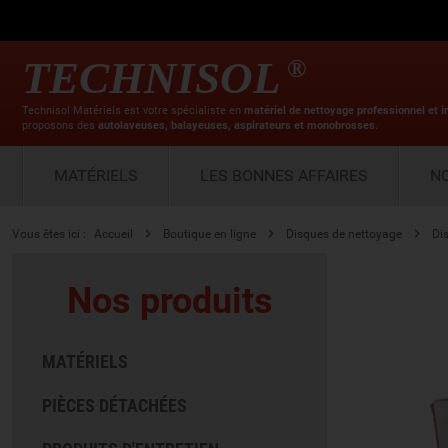
TECHNISOL
®
Technisol Matériels est votre spécialiste en
matériel de nettoyage professionnel et i
proposons des
autolaveuses, balayeuses, aspirateurs et monobrosses.
MATÉRIELS
LES BONNES AFFAIRES
N
Vous êtes ici :
Accueil
Boutique en ligne
Disques de nettoyage
Di
Nos produits
MATÉRIELS
PIÈCES DÉTACHÉES