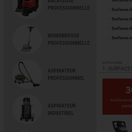
BALAYEUSE
Surfaces i
PROFESSIONNELLE
Surfaces d
Surfaces d
Surfaces d
MONOBROSSE
Surfaces s
PROFESSIONNELLE
AUTOLAVEUSE
1- SURFACE
ASPIRATEUR
PROFESSIONNEL
3
Autolaveuse
ASPIRATEUR
petit
INDUSTRIEL