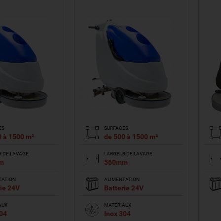
ES
SURFACES
0 à 1500 m²
de 500 à 1500 m²
R DE LAVAGE
LARGEUR DE LAVAGE
m
560mm
TATION
ALIMENTATION
ie 24V
Batterie 24V
AUX
MATÉRIAUX
304
Inox 304