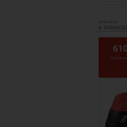
VO
AUTOLAVEUSE
4- SURFACE
61
Autolaveu