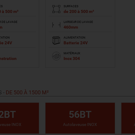
ES
SURFACES
0 à 500 m²
de 200 à 500 m²
R DE LAVAGE
LARGEUR DE LAVAGE
m
460mm
TATION
ALIMENTATION
ie 24V
Batterie 24V
MATÉRIAUX
stration
Inox 304
IR LE PRODUIT
VOIR LE PRODUIT
S
-
DE 500 À 1500 M²
2BT
56BT
aveuse INOX
Autolaveuse INOX