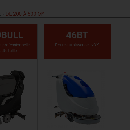
IR LE PRODUIT
VOIR LE PRODUIT
S
-
DE 200 À 500 M²
0BULL
46BT
 professionnelle
Petite autolaveuse INOX
tite taille