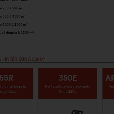
nférieures à 200m²
e 200 à 500 m²
e 500 à 1500 m²
e 1500 à 2500 m²
upérieures à 2500 m²
S
-
INFÉRIEUR À 200M²
65R
350E
A
 à batteries pour
Petite autolaveuse aspirante
Net
es surfaces
filaire 220V