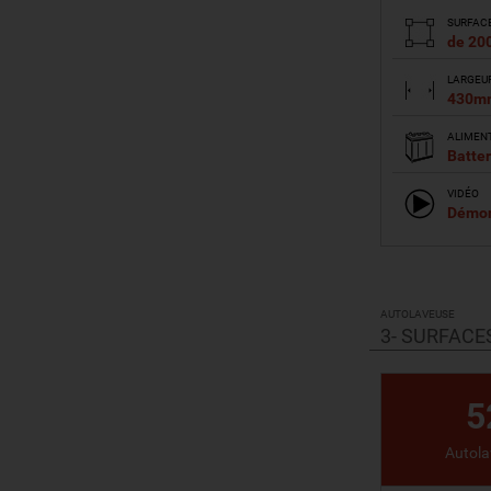
SURFAC
de 20
LARGEU
430m
ALIMEN
Batter
VIDÉO
Démon
VO
AUTOLAVEUSE
3- SURFACE
5
Autol