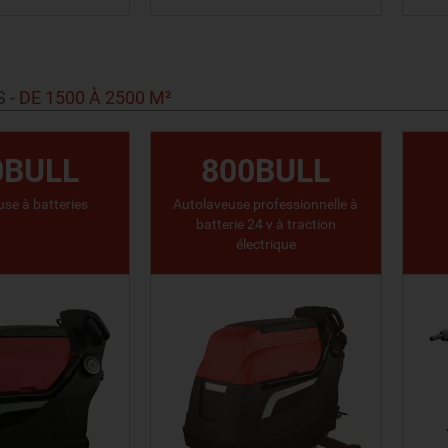
IR LE PRODUIT
VOIR LE PRODUIT
S
-
DE 1500 À 2500 M²
0BULL
800BULL
se à batteries
Autolaveuse professionnelle à
batterie 24 v à traction
électrique