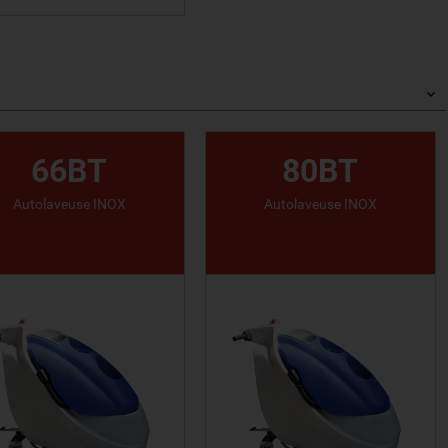
VOIR LE PRODUIT
66BT
80BT
Autolaveuse INOX
Autolaveuse INOX