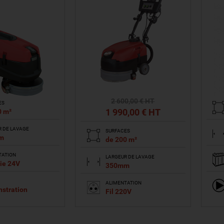
2 600
,00
€ HT
ES
1 990
,00
€ HT
0 m²
R DE LAVAGE
SURFACES
m
de 200 m²
TATION
LARGEUR DE LAVAGE
ie 24V
350mm
ALIMENTATION
stration
Fil 220V