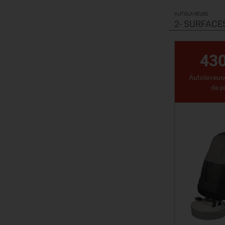
VO
AUTOLAVEUSE
2- SURFACE
43
Autolaveuse
de pe