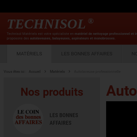
TECHNISOL
®
Technisol Matériels est votre spécialiste en
matériel de nettoyage professionnel et i
proposons des
autolaveuses, balayeuses, aspirateurs et monobrosses.
MATÉRIELS
LES BONNES AFFAIRES
N
Vous êtes ici :
Accueil
Matériels
Autolaveuse professionnelle
Auto
Nos produits
LES BONNES
AFFAIRES