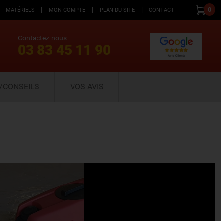
|
|
|
0
MATÉRIELS
MON COMPTE
PLAN DU SITE
CONTACT
Contactez-nous
03 83 45 11 90
/CONSEILS
VOS AVIS