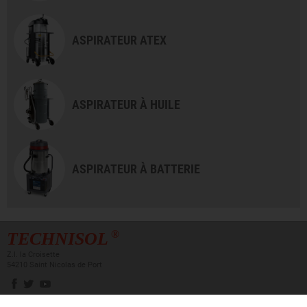
ASPIRATEUR ATEX
ASPIRATEUR À HUILE
ASPIRATEUR À BATTERIE
®
TECHNISOL
Z.I. la Croisette
54210 Saint Nicolas de Port