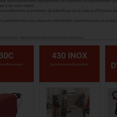
es reconditionnées représentent un excellent investissement pou
es à un coût réduit.
conditionnés permettent de bénéficier de la même efficacité de
nt parfaitement aux espaces industriels, commerciaux, ou publi
NDITIONNÉES – PERFORMANCES PROFESSIONNELLES À PRIX RÉDUIT
30C
430 INOX
D
use d'occasion
Autolaveuse d'occasion