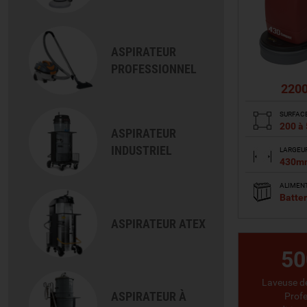
ASPIRATEUR
PROFESSIONNEL
2200
SURFAC
200 à
ASPIRATEUR
INDUSTRIEL
LARGEU
430m
ALIMEN
Batter
ASPIRATEUR ATEX
VO
50
Laveuse de
ASPIRATEUR À
Profe