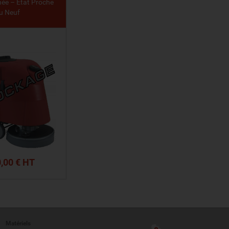
née – État Proche
u Neuf
,00 € HT
IR LE PRODUIT
Matériels