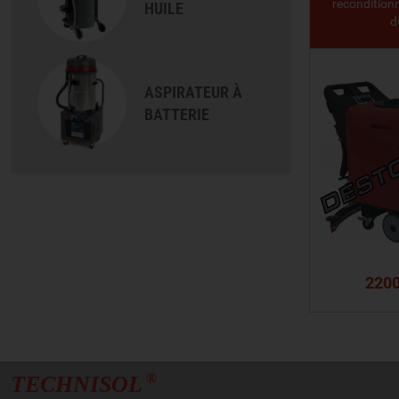
recondition
HUILE
d
ASPIRATEUR À
BATTERIE
2200
VO
®
TECHNISOL