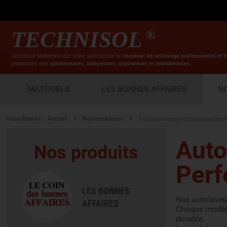
TECHNISOL
®
Technisol Matériels est votre spécialiste en
matériel de nettoyage professionnel et i
proposons des
autolaveuses, balayeuses, aspirateurs et monobrosses.
MATÉRIELS
LES BONNES AFFAIRES
N
Vous êtes ici :
Accueil
Nos occasions
Autolaveuses professionnelles r
Auto
Nos produits
Perf
LES BONNES
Nos autolaveus
AFFAIRES
Chaque modèle 
durable.