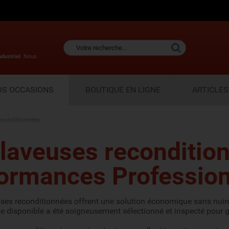
ndustriel
. Nous
OS OCCASIONS
BOUTIQUE EN LIGNE
ARTICLES
econditionnées
laveuses reconditio
ormances Professionn
es reconditionnées offrent une solution économique sans nuire 
disponible a été soigneusement sélectionné et inspecté pour gar