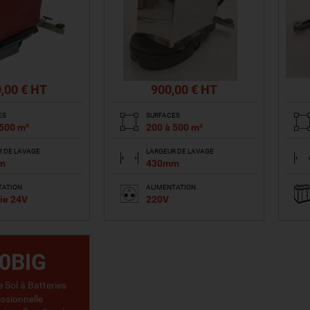
,00 € HT
900,00 € HT
ES
SURFACES
 500 m²
200 à 500 m²
R DE LAVAGE
LARGEUR DE LAVAGE
m
430mm
TATION
ALIMENTATION
ie 24V
220V
IR LE PRODUIT
VOIR LE PRODUIT
0BIG
 Sol à Batteries
ssionnelle