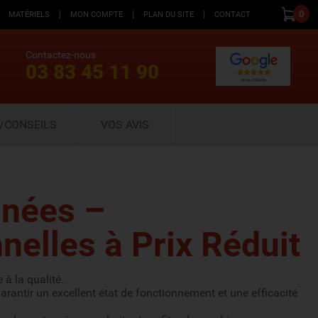
|
|
|
0
MATÉRIELS
MON COMPTE
PLAN DU SITE
CONTACT
Contactez-nous
03 83 45 11 90
/CONSEILS
VOS AVIS
nnées –
elles à Prix Réduit
à la qualité.
antir un excellent état de fonctionnement et une efficacité