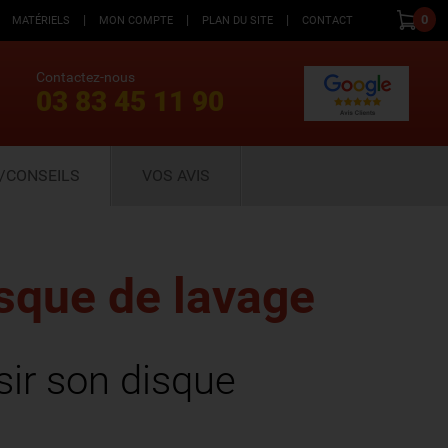
|
|
|
0
MATÉRIELS
MON COMPTE
PLAN DU SITE
CONTACT
Contactez-nous
03 83 45 11 90
/CONSEILS
VOS AVIS
isque de lavage
ir son disque