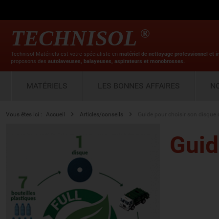
TECHNISOL
®
Technisol Matériels est votre spécialiste en
matériel de nettoyage professionnel et i
proposons des
autolaveuses, balayeuses, aspirateurs et monobrosses.
MATÉRIELS
LES BONNES AFFAIRES
N
Vous êtes ici :
Accueil
Articles/conseils
Guide pour choisir son disque 
Guid