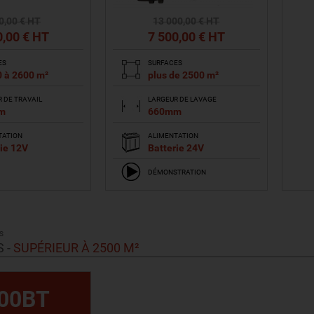
0
,00
€ HT
13 000
,00
€ HT
0
,00
€ HT
7 500
,00
€ HT
ES
SURFACES
0 à 2600 m²
plus de 2500 m²
 DE TRAVAIL
LARGEUR DE LAVAGE
m
660mm
TATION
ALIMENTATION
ie 12V
Batterie 24V
DÉMONSTRATION
IR LE PRODUIT
VOIR LE PRODUIT
S
S
-
SUPÉRIEUR À 2500 M²
00BT