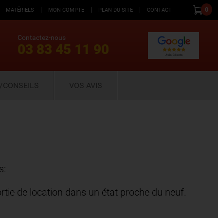
|
|
|
0
MATÉRIELS
MON COMPTE
PLAN DU SITE
CONTACT
Contactez-nous
03 83 45 11 90
/CONSEILS
VOS AVIS
s:
tie de location dans un état proche du neuf.