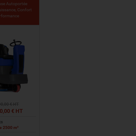
use Autoportée
issance, Confort
erformance
00
,00
€ HT
0
,00
€ HT
ES
de 2500 m²