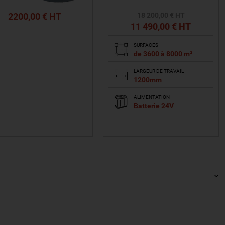
2200,00 € HT
18 200
,00
€ HT
11 490
,00
€ HT
SURFACES
de 3600 à 8000 m²
LARGEUR DE TRAVAIL
1200mm
ALIMENTATION
Batterie 24V
VOIR LE PRODUIT
VOIR LE PRODUIT