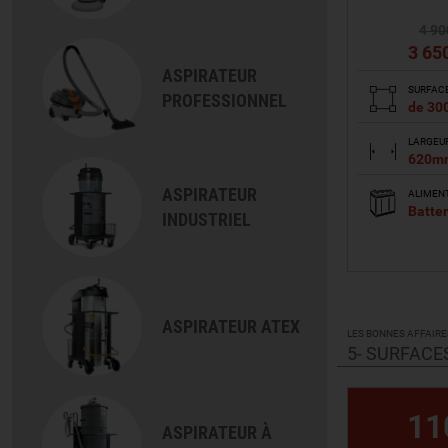
4 90
3 65
ASPIRATEUR
SURFAC
PROFESSIONNEL
de 30
LARGEUR
620m
ASPIRATEUR
ALIMEN
Batter
INDUSTRIEL
VO
ASPIRATEUR ATEX
LES BONNES AFFAIRE
5- SURFACE
11
ASPIRATEUR À