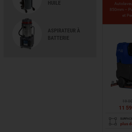
HUILE
Autolave
850mm – Pu
et P
ASPIRATEUR À
BATTERIE
19 0
11 59
SURFAC
plus 