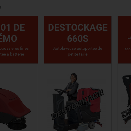
S
01 DE
DESTOCKAGE
ÉMO
660S
L
poussières fines
Autolaveuse autoportée de
rec
tée à batterie
petite taille