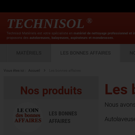
TECHNISOL
®
Technisol Matériels est votre spécialiste en
matériel de nettoyage professionnel et i
proposons des
autolaveuses, balayeuses, aspirateurs et monobrosses.
MATÉRIELS
LES BONNES AFFAIRES
N
Vous êtes ici :
Accueil
Les bonnes affaires
Les 
Nos produits
Nous avons 
LES BONNES
Autolaveuse
AFFAIRES