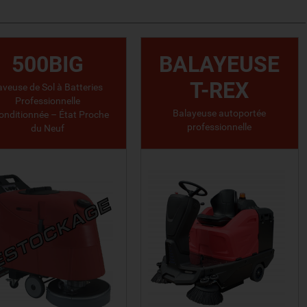
500BIG
BALAYEUSE
T-REX
aveuse de Sol à Batteries
Professionnelle
Balayeuse autoportée
onditionnée – État Proche
professionnelle
du Neuf