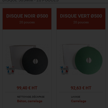
DISQUE NOIR Ø500
DISQUE VERT Ø500
20 pouces
20 pouces
99,40 € HT
92,63 € HT
NETTOYAGE, DÉCAPAGE
LAVAGE
Béton, carrelage
Carrelage