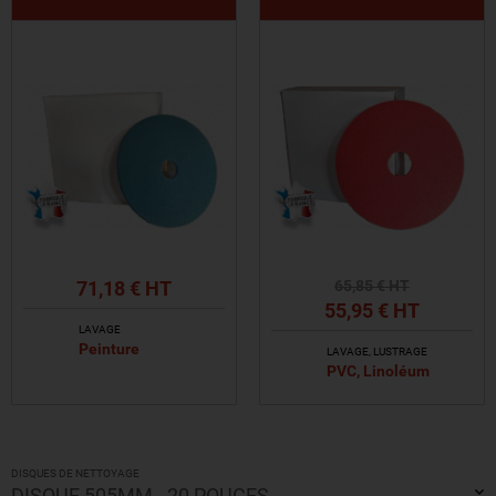
71,18 € HT
65
,85
€ HT
55
,95
€ HT
LAVAGE
Peinture
LAVAGE, LUSTRAGE
PVC, Linoléum
VOIR LE PRODUIT
VOIR LE PRODUIT
DISQUES DE NETTOYAGE
DISQUE 505MM - 20 POUCES