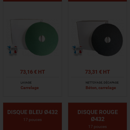
73,16 € HT
73,31 € HT
LAVAGE
NETTOYAGE, DÉCAPAGE
Carrelage
Béton, carrelage
VOIR LE PRODUIT
VOIR LE PRODUIT
DISQUE BLEU Ø432
DISQUE ROUGE
Ø432
17 pouces
17 pouces