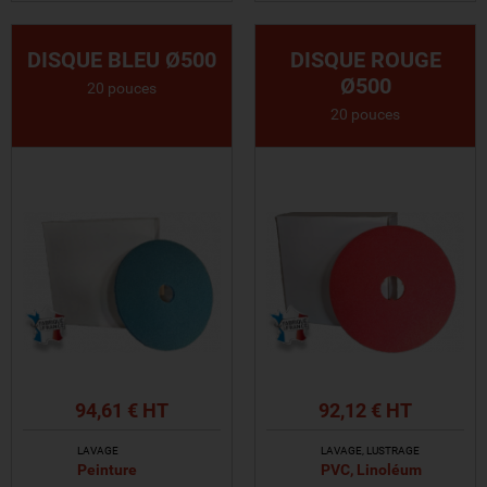
VOIR LE PRODUIT
VOIR LE PRODUIT
DISQUE BLEU Ø500
DISQUE ROUGE
Ø500
20 pouces
20 pouces
94,61 € HT
92,12 € HT
LAVAGE
LAVAGE, LUSTRAGE
Peinture
PVC, Linoléum