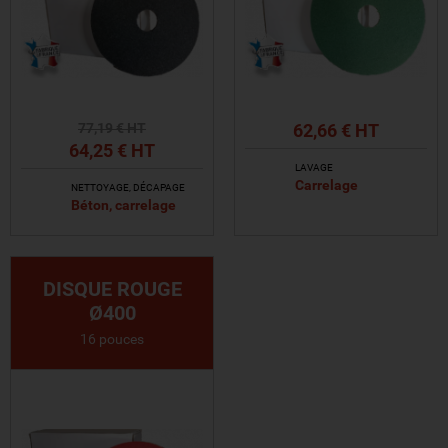
77
,19
€ HT
62,66 € HT
64
,25
€ HT
LAVAGE
Carrelage
NETTOYAGE, DÉCAPAGE
Béton, carrelage
VOIR LE PRODUIT
VOIR LE PRODUIT
DISQUE ROUGE
Ø400
16 pouces