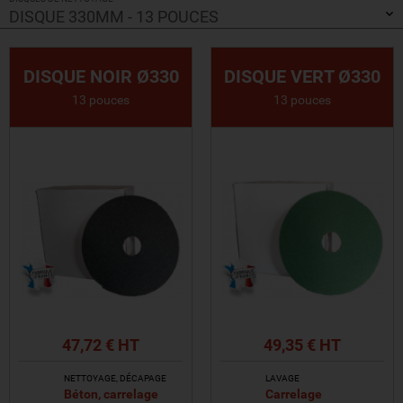
DISQUE 330MM - 13 POUCES
DISQUE NOIR Ø330
DISQUE VERT Ø330
13 pouces
13 pouces
47,72 € HT
49,35 € HT
NETTOYAGE, DÉCAPAGE
LAVAGE
Béton, carrelage
Carrelage