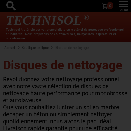
0
Togg
MENU
TECHNISOL
®
navi
Technisol Matériels est votre spécialiste en
matériel de nettoyage professionnel
et industriel
. Nous proposons des
autolaveuses, balayeuses, aspirateurs et
monobrosses.
Accueil
Boutique en ligne
Disques de nettoyage
Disques de nettoyage
Révolutionnez votre nettoyage professionnel
avec notre vaste sélection de disques de
nettoyage haute performance pour monobrosse
et autolaveuse.
Que vous souhaitiez lustrer un sol en marbre,
décaper un béton ou simplement nettoyer
quotidiennement, nous avons le pad idéal.
Livraison rapide garantie pour une efficacité