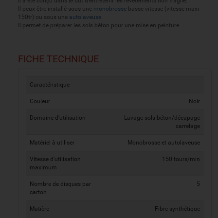
Il a été conçu dans le but d'entretenir les revêtements non fragile.
Il peux être installé sous une
monobrosse
basse vitesse (vitesse maxi
150tr) ou sous une
autolaveuse
.
Il permet de préparer les sols béton pour une mise en peinture.
FICHE TECHNIQUE
Caractéristique
Couleur
Noir
Domaine d'utilisation
Lavage sols béton/décapage
carrelage
Matériel à utiliser
Monobrosse et autolaveuse
Vitesse d'utilisation
150 tours/min
maximum
Nombre de disques par
5
carton
Matière
Fibre synthétique