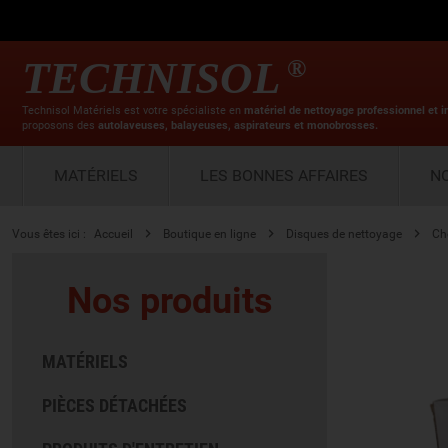
TECHNISOL
®
Technisol Matériels est votre spécialiste en
matériel de nettoyage professionnel et i
proposons des
autolaveuses, balayeuses, aspirateurs et monobrosses.
MATÉRIELS
LES BONNES AFFAIRES
N
Vous êtes ici :
Accueil
Boutique en ligne
Disques de nettoyage
Ch
Nos produits
MATÉRIELS
PIÈCES DÉTACHÉES