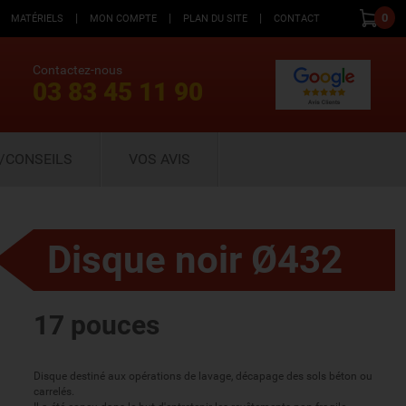
|
|
|
0
MATÉRIELS
MON COMPTE
PLAN DU SITE
CONTACT
Contactez-nous
03 83 45 11 90
/CONSEILS
VOS AVIS
Disque noir Ø432
17 pouces
Disque destiné aux opérations de lavage, décapage des sols béton ou
carrelés.