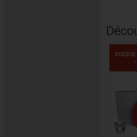
Décou
DISQUE
1