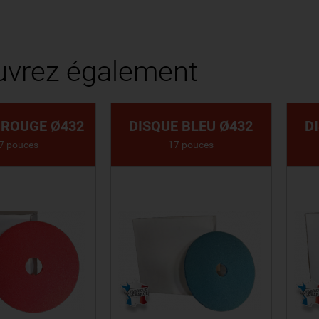
vrez également
 ROUGE Ø432
DISQUE BLEU Ø432
D
7 pouces
17 pouces