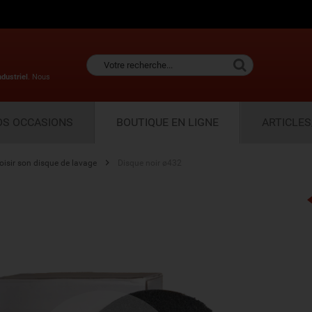
ndustriel
. Nous
OS OCCASIONS
BOUTIQUE EN LIGNE
ARTICLES
oisir son disque de lavage
Disque noir ø432