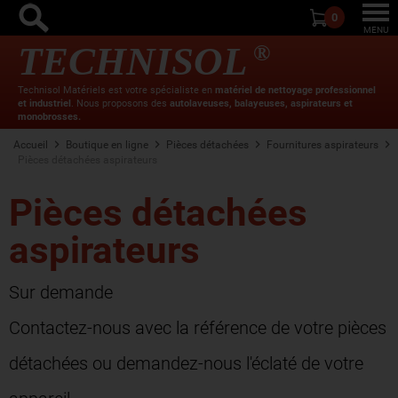
0
Togg
MENU
TECHNISOL
®
navi
Technisol Matériels est votre spécialiste en
matériel de nettoyage professionnel
et industriel
. Nous proposons des
autolaveuses, balayeuses, aspirateurs et
monobrosses.
Accueil
Boutique en ligne
Pièces détachées
Fournitures aspirateurs
Pièces détachées aspirateurs
Pièces détachées
aspirateurs
Sur demande
Contactez-nous avec la référence de votre pièces
détachées ou demandez-nous l'éclaté de votre