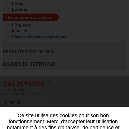
Filtres
Bavettes
Fournitures aspirateurs
Filtre, sacs
Moteurs
Pièces détachées aspirateurs
PRODUITS D'ENTRETIEN
DISQUES DE NETTOYAGE
®
TECHNISOL
Z.I. la Croisette
54210 Saint Nicolas de Port
Ce site utilise des cookies pour son bon
Newsletter
fonctionnement. Merci d'accepter leur utilisation
Inscrivez-vous
notamment à des fins d'analyse, de pertinence et