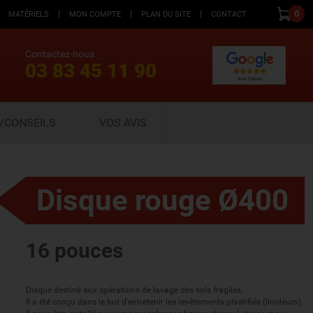
|
|
|
0
MATÉRIELS
MON COMPTE
PLAN DU SITE
CONTACT
Contactez-nous
03 83 45 11 90
/CONSEILS
VOS AVIS
Disque rouge Ø400
16 pouces
Disque destiné aux opérations de lavage des sols fragiles.
Il a été conçu dans le but d'entretenir les revêtements plastifiés (linoléum).