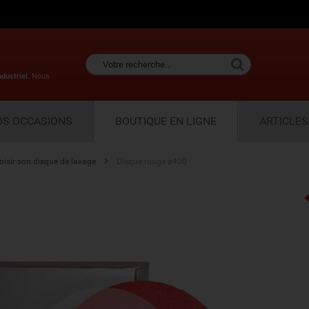
ndustriel
. Nous
OS OCCASIONS
BOUTIQUE EN LIGNE
ARTICLES
oisir son disque de lavage
Disque rouge ø400