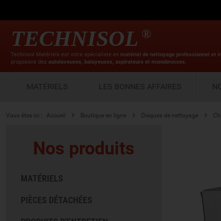
TECHNISOL
®
Technisol Matériels est votre spécialiste en
matériel de nettoyage professionnel et i
proposons des
autolaveuses, balayeuses, aspirateurs et monobrosses.
MATÉRIELS
LES BONNES AFFAIRES
N
Vous êtes ici :
Accueil
Boutique en ligne
Disques de nettoyage
Ch
Nos produits
MATÉRIELS
PIÈCES DÉTACHÉES