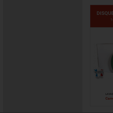
DISQU
1
LAVA
Carr