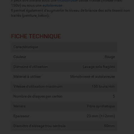
Il peux être installé sous une
monobrosse
basse vitesse (vitesse maxi
150tr) ou sous une
autolaveuse
.
Il permet également d'augmenter le niveau de briance des sols lissent non
traités (peinture, béton).
FICHE TECHNIQUE
Caractéristique
Couleur
Rouge
Domaine d'utilisation
Lavage sols fragiles
Matériel à utiliser
Monobrosse et autolaveuse
Vitesse d'utilisation maximum
150 tours/min
Nombre de disques par carton
5
Matière
Fibre synthétique
Epaisseur
23 mm (+/-2mm)
Diamètre d'alésage trou centrale
90mm