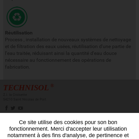
Réutilisation
Process , installation de nouveaux systèmes de nettoyage
et de filtration des eaux usées, réutilisation d'une partie de
l'eau traitée, réduisant ainsi la quantité d'eau douce
nécessaire au fonctionnement des opérations de
fabrication.
®
TECHNISOL
Z.I. la Croisette
54210 Saint Nicolas de Port
Ce site utilise des cookies pour son bon
Newsletter
fonctionnement. Merci d'accepter leur utilisation
Inscrivez-vous
notamment à des fins d'analyse, de pertinence et