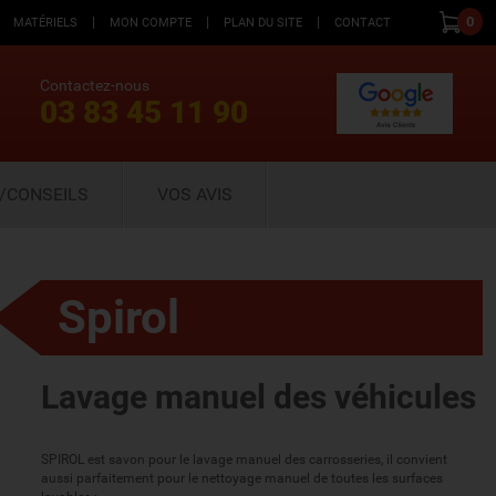
|
|
|
0
MATÉRIELS
MON COMPTE
PLAN DU SITE
CONTACT
Contactez-nous
03 83 45 11 90
/CONSEILS
VOS AVIS
Spirol
Lavage manuel des véhicules
SPIROL est savon pour le lavage manuel des carrosseries, il convient
aussi parfaitement pour le nettoyage manuel de toutes les surfaces