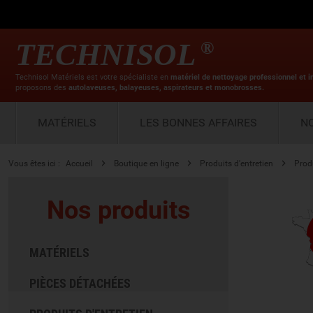
TECHNISOL
®
Technisol Matériels est votre spécialiste en
matériel de nettoyage professionnel et i
proposons des
autolaveuses, balayeuses, aspirateurs et monobrosses.
MATÉRIELS
LES BONNES AFFAIRES
N
Vous êtes ici :
Accueil
Boutique en ligne
Produits d'entretien
Prod
Nos produits
MATÉRIELS
PIÈCES DÉTACHÉES