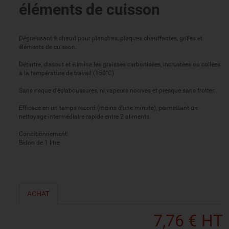
éléments de cuisson
Dégraissant à chaud pour planchas, plaques chauffantes, grilles et
éléments de cuisson.
Détartre, dissout et élimine les graisses carbonisées, incrustées ou collées
à la température de travail (150°C)
Sans risque d'éclaboussures, ni vapeurs nocives et presque sans frotter.
Efficace en un temps record (moins d'une minute), permettant un
nettoyage intermédiaire rapide entre 2 aliments.
Conditionnement:
Bidon de 1 litre
ACHAT
7,76 € HT