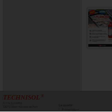
®
TECHNISOL
Z.I. la Croisette
La société
54210 Saint Nicolas de Port
Présentation