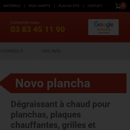
|
|
|
0
MATÉRIELS
MON COMPTE
PLAN DU SITE
CONTACT
Contactez-nous
03 83 45 11 90
/CONSEILS
VOS AVIS
Novo plancha
Dégraissant à chaud pour
planchas, plaques
chauffantes, grilles et