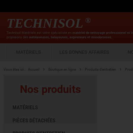
TECHNISOL
®
Technisol Matériels est votre spécialiste en
matériel de nettoyage professionnel et i
proposons des
autolaveuses, balayeuses, aspirateurs et monobrosses.
MATÉRIELS
LES BONNES AFFAIRES
N
Vous êtes ici :
Accueil
Boutique en ligne
Produits d'entretien
Prod
Nos produits
MATÉRIELS
PIÈCES DÉTACHÉES