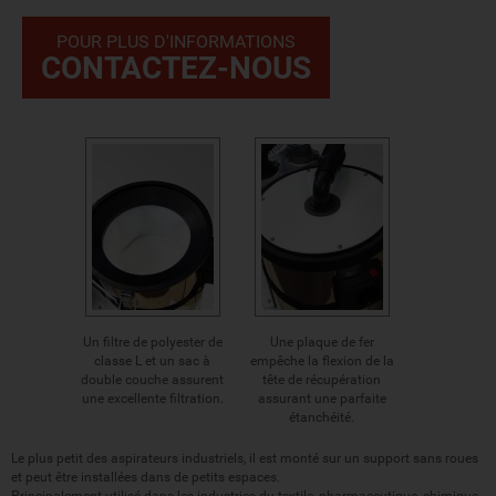
POUR PLUS D'INFORMATIONS
CONTACTEZ-NOUS
Un filtre de polyester de
Une plaque de fer
classe L et un sac à
empêche la flexion de la
double couche assurent
tête de récupération
une excellente filtration.
assurant une parfaite
étanchéité.
Le plus petit des aspirateurs industriels, il est
monté sur un support sans roues
et peut être installées dans de
petits espaces.
Principalement utilisé dans les
industries du textile, pharmaceutique, chimique