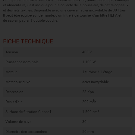
et alimentaire, il est indiqué pour la collecte de la
poussière, de
petits copeaux
et déchets textiles.
Disponible avec une
cuve en acier inoxydable de 30 litres.
Il peut être équipé sur demande, d'un filtre à cartouche, d'un
filtre HEPA et
de
sac en papier à
double couche.
FICHE TECHNIQUE
Tension
400 V
Puissance nominale
1 100 W
Moteur
1 turbine / 1 étage
Matériaux cuve
acier inoxydable
Dépression
23 Kpa
3
Débit d'air
209 m
h
Surface de filtration Classe L
1 500 cm²
Volume de cuve
30 L
Diamètre des accessoires
50 mm